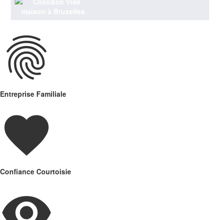
fingerprint
Entreprise Familiale
favorite
Confiance Courtoisie
visibility