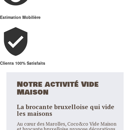
Estimation Mobilière
verified_user
Clients 100% Satisfaits
Notre activité Vide
Maison
La brocante bruxelloise qui vide
les maisons
Au cœur des Marolles, Coco&co Vide Maison
et brocante bruxelloise propose décorations